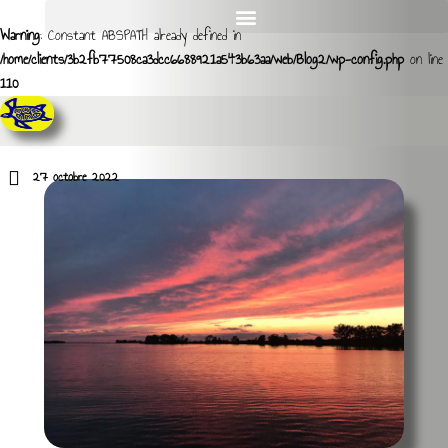
Warning
: Constant ABSPATH already defined in
/home/clients/3b2fb77508ca3dcc6688921a543b63aa/web/Blog2/wp-config.php
on line
110
27 octobre 2022