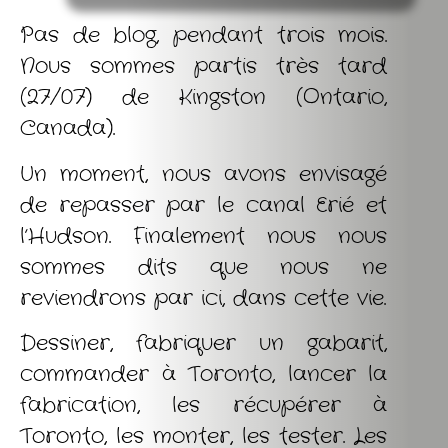
Pas de blog, pendant trois mois.
Nous sommes partis très tard
(27/07) de Kingston (Ontario,
Canada).
Un moment, nous avons envisagé
de repasser par le canal Erié et
l’Hudson. Finalement nous nous
sommes dits que nous ne
reviendrons par ici, dans cette vie.
Dessiner, fabriquer un gabarit,
commander à Toronto, lancer la
fabrication, les récupérer à
Toronto, les monter, les tester. Les