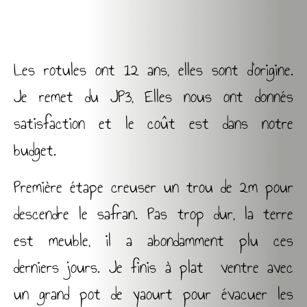
Les rotules ont 12 ans, elles sont d’origine.
Je remet du JP3, Elles nous ont donnés
satisfaction et le coût est dans notre
budget.
Première étape creuser un trou de 2m pour
descendre le safran. Pas trop dur, la terre
est meuble, il a abondamment plu ces
derniers jours. Je finis à plat ventre avec
un grand pot de yaourt pour évacuer les