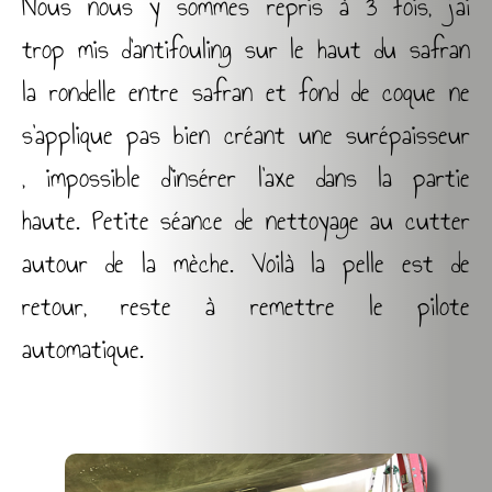
Nous nous y sommes repris à 3 fois, j’ai
trop mis d’antifouling sur le haut du safran
la rondelle entre safran et fond de coque ne
s’applique pas bien créant une surépaisseur
, impossible d’insérer l’axe dans la partie
haute. Petite séance de nettoyage au cutter
autour de la mèche. Voilà la pelle est de
retour, reste à remettre le pilote
automatique.