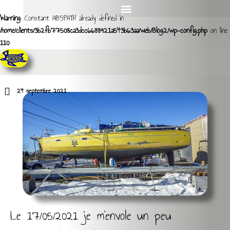
Warning
: Constant ABSPATH already defined in
/home/clients/3b2fb77508ca3dcc6688921a543b63aa/web/Blog2/wp-config.php
on line
110
24 septembre 2021
Le 17/05/2021 je m’envole un peu