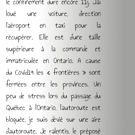
le confinement dure encore 11j. J’ai
loué une voiture, direction
l’aéroport en taxi pour la
récupérer. Elle est d’une taille
supérieure à la commande et
immatriculée en Ontario. A cause
du Covid19 les « frontières » sont
fermées entre les provinces. Un
peu de stress lors du passage du
Québec à l’Ontario, l’autoroute est
bloquée, je suis dévié sur une aire
d’autoroute. Je ralentis, le préposé