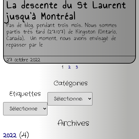
La descente du St Laurent
jusqu’à Montréal
Pas de blog, pendant trois mois. Nous sommes
partis très tard (27/07) de Kingston (Ontario,
Canada). Un moment, nous avons envisagé de
repasser par le
27 octobre 2022
1
2
3
Catégories
Etiquettes
Archives
2022
(
4
)