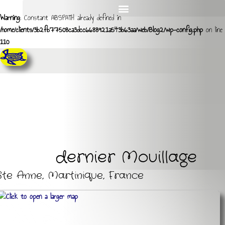
Warning
: Constant ABSPATH already defined in
/home/clients/3b2fb77508ca3dcc6688921a543b63aa/web/Blog2/wp-config.php
on line
110
dernier Mouillage
Ste Anne, Martinique, France